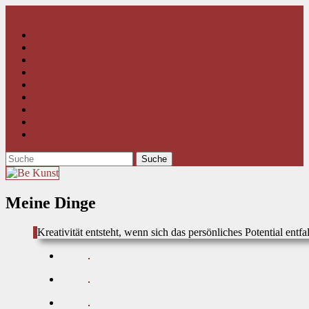
Home
Menü
Delikatessen
Emotionen
Farben
Früchte
Köpfe
Körper
Meine Dinge
Was wächst
Was lebt
Meine Dinge
Kreativität entsteht, wenn sich das persönliches Potential entf