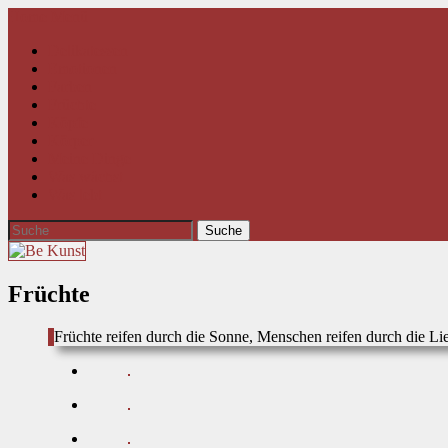
Home
Menü
Delikatessen
Emotionen
Farben
Früchte
Köpfe
Körper
Meine Dinge
Was wächst
Was lebt
Früchte
Früchte reifen durch die Sonne, Menschen reifen durch die Li